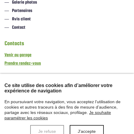
Galerie photos
Partenaires
Avis client
Contact
Contacts
Venir au garage
Prendre rendez-vous
Nos coordonnées
Ce site utilise des cookies afin d’améliorer votre
Meca Com Services
expérience de navigation
2 Impasse Champ Rond
En poursuivant votre navigation, vous acceptez l’utilisation de
41360 Savigny-sur-Braye
cookies et autres traceurs à des fins de mesure d’audience,
partage avec les réseaux sociaux, profilage.
Je souhaite
paramétrer les cookies
Je refuse
J'accepte
Données personnelles
Mentions légales